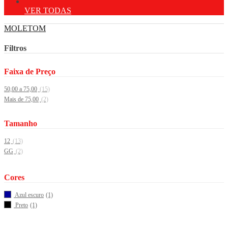
VER TODAS
MOLETOM
Filtros
Faixa de Preço
50,00 a 75,00
(15)
Mais de 75,00
(2)
Tamanho
12
(13)
GG
(2)
Cores
Azul escuro
(1)
Preto
(1)