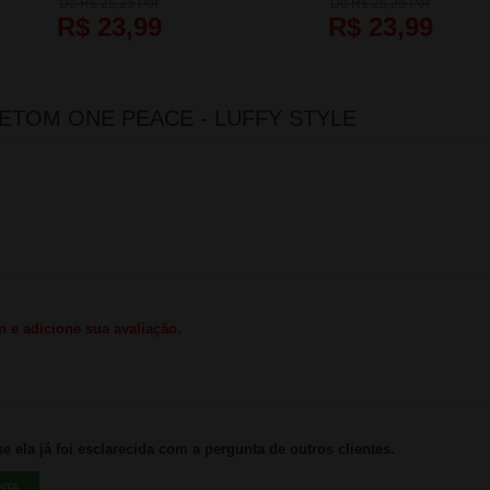
De R$ 25,25 Por
De R$ 25,25 Por
R$ 23,99
R$ 23,99
ETOM ONE PEACE - LUFFY STYLE
n e adicione sua avaliação.
 ela já foi esclarecida com a pergunta de outros clientes.
NTA.