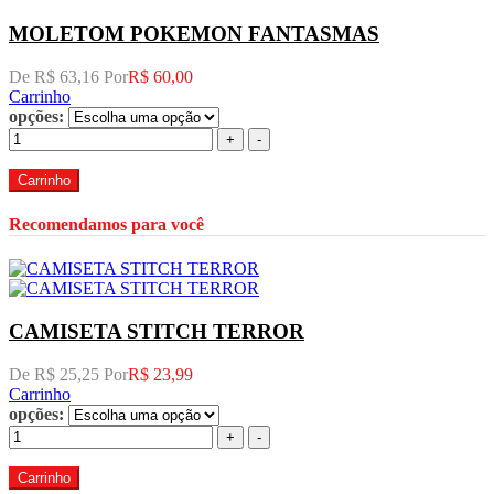
MOLETOM POKEMON FANTASMAS
De R$ 63,16 Por
R$ 60,00
Carrinho
opções:
+
-
Carrinho
Recomendamos para você
CAMISETA STITCH TERROR
De R$ 25,25 Por
R$ 23,99
Carrinho
opções:
+
-
Carrinho