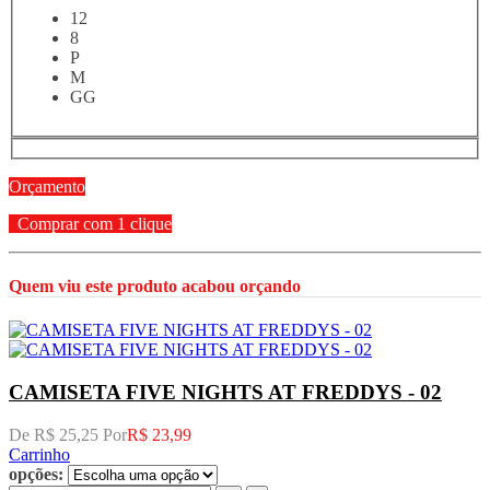
12
8
P
M
GG
Orçamento
Comprar com 1 clique
Quem viu este produto acabou orçando
CAMISETA FIVE NIGHTS AT FREDDYS - 02
De R$ 25,25 Por
R$ 23,99
Carrinho
opções: